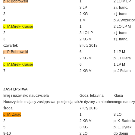
p. P. Bobrowski
1
2 LO M LP
2
3 LP
z j. franc.
3
2 KG
z j. franc.
4
1 M
p. A.Wrzecio
p. M.Mirek-Krause
1
2 LO LP M
2
3 LO LP
z j. franc.
3
2 KG M
z j. franc.
czwartek
8 luty 2018
p. P. Bobrowski
6
1 LP M
7
2 KG M
p. J.Fulara
p. M.Mirek-Krause
6
1 LP M
7
2 KG M
p. J.Fulara
ZASTĘPSTWA
Imię i nazwisko nauczyciela
Godz. lekcyjna
Klasa
Nauczyciele mający zastępstwa, przejmują także dyzury za nieobecnego nauczy
środa
7 luty 2018
p. M. Zając
1
3 LO
2
2 KG M
p. K. Sadeck
5
3 KG
p. E. Dyrek
9-10
2 LO
do domu