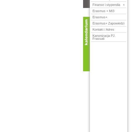
Finanse i stypendia
+
Erasmus + MI3
Erasmus+
Erasmus+ Zapowiedzi
Kontakt / Adres
Kanonizacja PJ.
Frassati
od dnia:
do dnia: