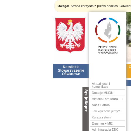
Uwaga!
Strona korzysta z plików cookies. Odwie
Katolickie
ZSK
O
Stowarzyszenie
Oświatowe
Aktualności i
komunikaty
nazwa:
Dotacje MKiDN
Historia i struktura
+
hasło:
Nasz Patron
Jak wychowujemy?
Ku szczytom
Erasmus+ MI2
Administracja ZSK