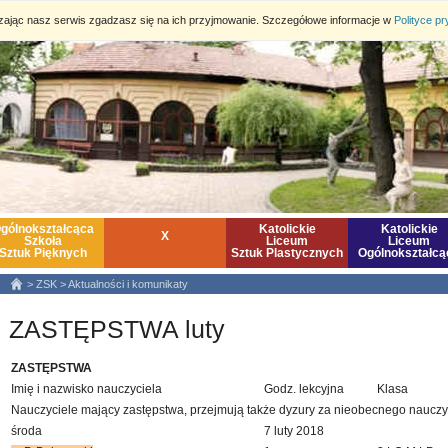
dzając nasz serwis zgadzasz się na ich przyjmowanie. Szczegółowe informacje w
Polityce p
gólnokształcąca
Katolickie
Katolickie
X
Szkoła
Liceum
Liceum
Sztuk Pięknych
Sztuk Plastycznych
Ogólnokształcą
>
ZSK
>
Aktualności i komunikaty
ZASTĘPSTWA luty
ZASTĘPSTWA
Imię i nazwisko nauczyciela
Godz. lekcyjna
Klasa
Nauczyciele mający zastępstwa, przejmują także dyzury za nieobecnego nauczy
środa
7 luty 2018