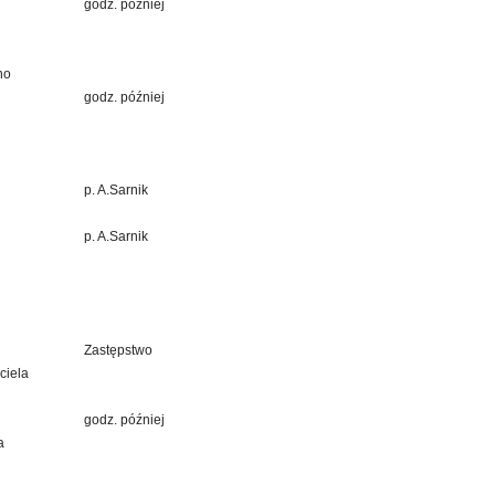
godz. później
no
godz. później
p. A.Sarnik
p. A.Sarnik
Zastępstwo
Uwagi
ciela
godz. później
a