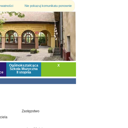
rywatności
Nie pokazuj komunikatu ponownie
Ogólnokształcąca
X
Szkoła Muzyczna
ce
II stopnia
Zastępstwo
Uwagi
ciela