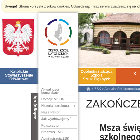
Uwaga!
Strona korzysta z plików cookies. Odwiedzając nasz serwis zgadzasz się na i
Katolickie
ZSK
Ogólnokształcąca
X
Stowarzyszenie
Szkoła
Oświatowe
Sztuk Pięknych
>
ZSK
>
Aktualności i komunika
Aktualności i
komunikaty
nazwa:
Dotacje MKiDN
ZAKOŃCZ
Historia i struktura
+
hasło:
Nasz Patron
Jak wychowujemy?
Msza świę
Ku szczytom
Erasmus+ MI2
szkolneg
Administracja ZSK