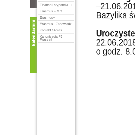
–21.06.20
Finanse i stypendia
+
Erasmus + MI3
Bazylika ś
Erasmus+
Erasmus+ Zapowiedzi
Uroczyste
Kontakt / Adres
Kanonizacja PJ.
22.06.201
Frassati
od dnia:
o godz. 8.
do dnia: