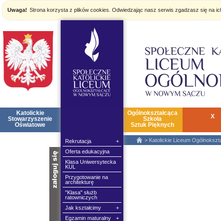
Uwaga!
Strona korzysta z plików cookies. Odwiedzając nasz serwis zgadzasz się na i
Katolickie
ZSK
Ogólnokształcąca
X
Stowarzyszenie
Szkoła
Oświatowe
Sztuk Pięknych
>
Katolickie Liceum Ogólnokszt
Rekrutacja
+
Oferta edukacyjna
nazwa:
Klasa Uniwersytecka
KUL
hasło:
Przygotowanie na
architekturę
"Klasa" służb
ratowniczych
Jak kształcimy
+
Egzamin maturalny
+