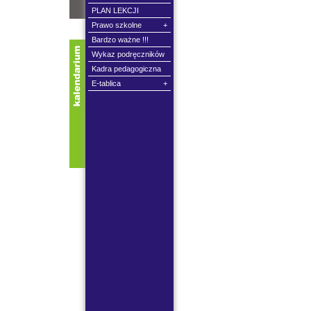
PLAN LEKCJI
Prawo szkolne
+
Bardzo ważne !!!
Wykaz podręczników
Kadra pedagogiczna
E-tablica
+
od dnia:
do dnia: