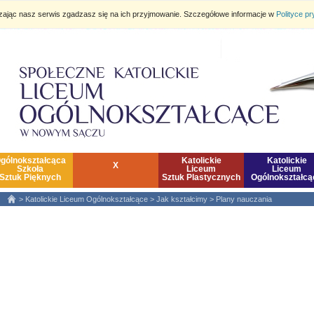
dzając nasz serwis zgadzasz się na ich przyjmowanie. Szczegółowe informacje w
Polityce p
gólnokształcąca
Katolickie
Katolickie
X
Szkoła
Liceum
Liceum
Sztuk Pięknych
Sztuk Plastycznych
Ogólnokształcą
>
Katolickie Liceum Ogólnokształcące
>
Jak kształcimy
>
Plany nauczania