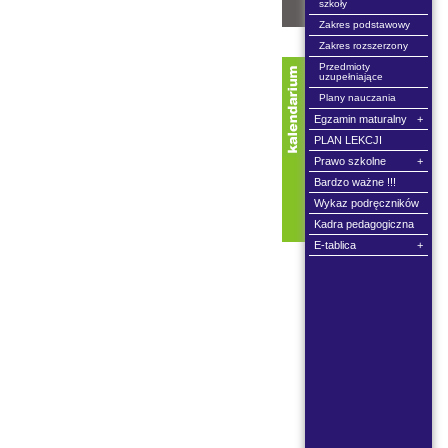
szkoły
Zakres podstawowy
Zakres rozszerzony
Przedmioty
uzupełniające
Plany nauczania
Egzamin maturalny
+
PLAN LEKCJI
od dnia:
Prawo szkolne
+
do dnia:
Bardzo ważne !!!
Wykaz podręczników
Kadra pedagogiczna
E-tablica
+