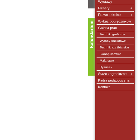
Wystawy
Plenery
+
Prawo szkolne
+
Wykaz podręczników
+
Galeria prac
-
Techniki graficzne
Wyroby unikatowe
od dnia:
Techniki rzeźbiarskie
Ikonopisarstwo
do dnia:
Malarstwo
Rysunek
Staże zagraniczne
+
Kadra pedagogiczna
Kontakt