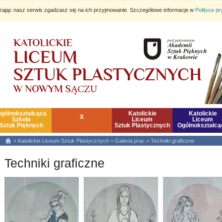
dzając nasz serwis zgadzasz się na ich przyjmowanie. Szczegółowe informacje w
Polityce p
gólnokształcąca
Katolickie
Katolickie
X
Szkoła
Liceum
Liceum
Sztuk Pięknych
Sztuk Plastycznych
Ogólnokształcą
>
Katolickie Liceum Sztuk Plastycznych
>
Galeria prac
>
Techniki graficzne
Techniki graficzne