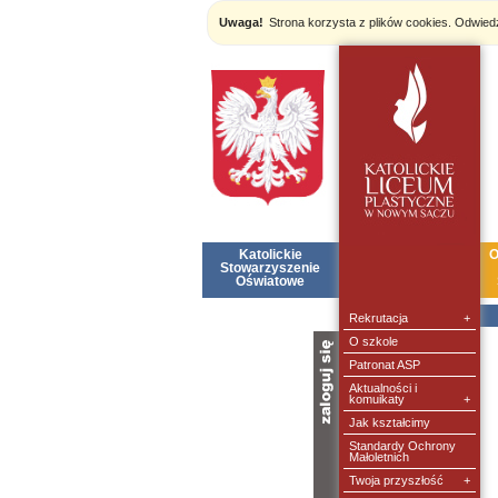
Uwaga!
Strona korzysta z plików cookies. Odwie
Katolickie
ZSK
O
Stowarzyszenie
Oświatowe
Rekrutacja
+
O szkole
nazwa:
Patronat ASP
Aktualności i
hasło:
komuikaty
+
Jak kształcimy
Standardy Ochrony
Małoletnich
Twoja przyszłość
+